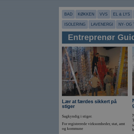
BAD
KØKKEN
VVS
EL & LYS
ISOLERING
LAVENERGI
NY- OG
Entreprenør Gui
Lær at færdes sikkert på
stiger
N
Sagkyndig i stiger.
T
For registrerede virksomheder, stat, amt
s
og kommune
b