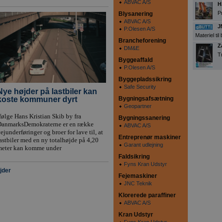
ABVAC A/S
H
P
Blysanering
ABVAC A/S
J
P.Olesen A/S
Materiel ti
Brancheforening
Z
DM&E
T
Byggeaffald
P.Olesen A/S
Byggepladssikring
Safe Security
Nye højder på lastbiler kan
Bygningsafsætning
koste kommuner dyrt
Geopartner
følge Hans Kristian Skib by fra
Bygningssanering
DanmarksDemokraterne er en række
ABVAC A/S
ejunderføringer og broer for lave til, at
Entreprenør maskiner
astbiler med en ny totalhøjde på 4,20
Garant udlejning
meter kan komme under
Faldsikring
Fyns Kran Udstyr
jder
Fejemaskiner
JNC Teknik
Klorerede paraffiner
ABVAC A/S
Kran Udstyr