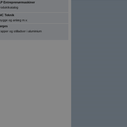
.P Entreprenørmaskiner
roduktkatalog
NC Teknik
l bygge og anlæg m.v.
arges
rapper og stilladser i aluminium