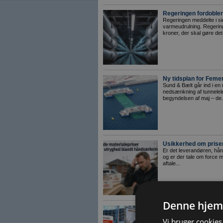
Regeringen fordobler 
Regeringen meddelte i si
varmeudrulning. Regering
kroner, der skal gøre det.
Ny tidsplan for Feme
Sund & Bælt går ind i en
nedsænkning af tunnelel
begyndelsen af maj – de.
Usikkerhed om priser
Er det leverandøren, hån
og er der tale om force m
aftale...
Denne hjem
Entreprenøren hænger
byggeplads
Vi bruger cookies 
Når der sker tyveri på e