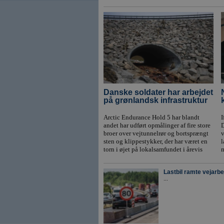
Danske soldater har arbejdet
på grønlandsk infrastruktur
Arctic Endurance Hold 5 har blandt
I
andet har udført opmålinger af fire store
broer over vejtunnelrør og bortsprængt
v
sten og klippestykker, der har været en
l
torn i øjet på lokalsamfundet i årevis
Lastbil ramte vejarbe
...