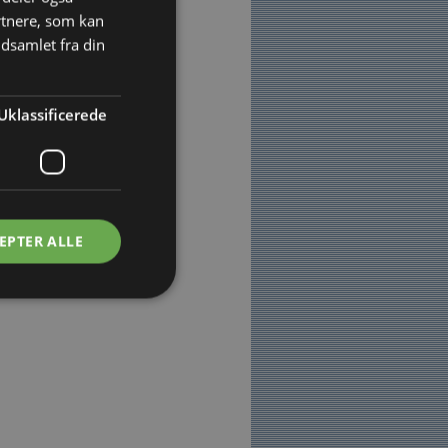
rtnere, som kan
dsamlet fra din
Uklassificerede
EPTER ALLE