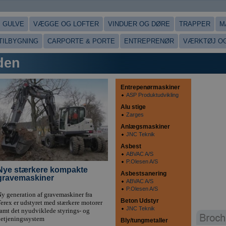
GULVE
VÆGGE OG LOFTER
VINDUER OG DØRE
TRAPPER
M
 TILBYGNING
CARPORTE & PORTE
ENTREPRENØR
VÆRKTØJ OG
den
Entrepenørmaskiner
ASP Produktudvikling
Alu stige
Zarges
Anlægsmaskiner
JNC Teknik
Asbest
ABVAC A/S
P.Olesen A/S
Nye stærkere kompakte
Asbestsanering
gravemaskiner
ABVAC A/S
P.Olesen A/S
y generation af gravemaskiner fra
Beton Udstyr
erex er udstyret med stærkere motorer
JNC Teknik
amt det nyudviklede styrings- og
etjeningssystem
Bly/tungmetaller