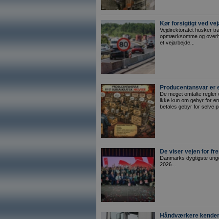
Kør forsigtigt ved ve
Vejdirektoratet husker tr
opmærksomme og overhol
et vejarbejde...
Producentansvar er e
De meget omtalte regler
ikke kun om gebyr for em
betales gebyr for selve p
De viser vejen for f
Danmarks dygtigste unge
2026...
Håndværkere kender 