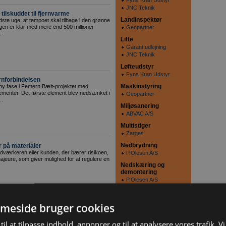
Fyns Kran Udstyr
JNC Teknik
tilskuddet til fjernvarme
Landinspektør
dste uge, at tempoet skal tilbage i den grønne
en er klar med mere end 500 millioner
Geopartner
..
Lifte
Garant udlejning
JNC Teknik
Løfteudstyr
Fyns Kran Udstyr
rnforbindelsen
Maskinstyring
 ny fase i Femern Bælt-projektet med
ementer. Det første element blev nedsænket i
Geopartner
..
Miljøsanering
ABVAC A/S
Multistiger
Zarges
Nedbrydning
 på materialer
dværkeren eller kunden, der bærer risikoen,
P.Olesen A/S
ajeure, som giver mulighed for at regulere en
Nedskæring og
demontering
P.Olesen A/S
PBC-sanering
ABVAC A/S
meside bruger cookies
PCB
 på regningen ved tyveri fra
ABVAC A/S
til at tilpasse indhold, annoncer og til at analysere vores trafik. V
n byggeplads, opstår der ofte usikkerhed om,