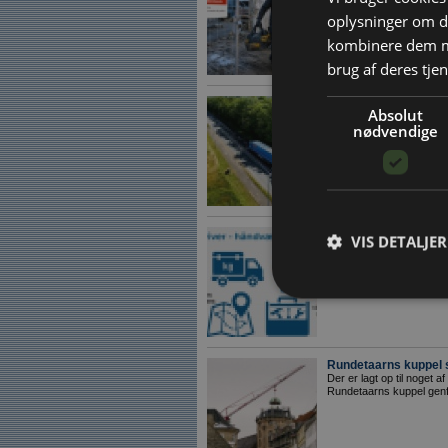
hvem der skal betale for
oplysninger om d
betyder for tidsplanen...
kombinere dem me
brug af deres tjen
Gigantvogntog får om
Absolut
Vejdirektoratet har i de
nødvendige
Ø, som giver transportør
og mere effektive ...
Håndværkere fortsat 
VIS DETALJER
100 kilometer græns
Fra 1. juli 2026 bliver va
hviletidskontrol ved inter
Rundetaarns kuppel sk
Der er lagt op til noget
Rundetaarns kuppel genf