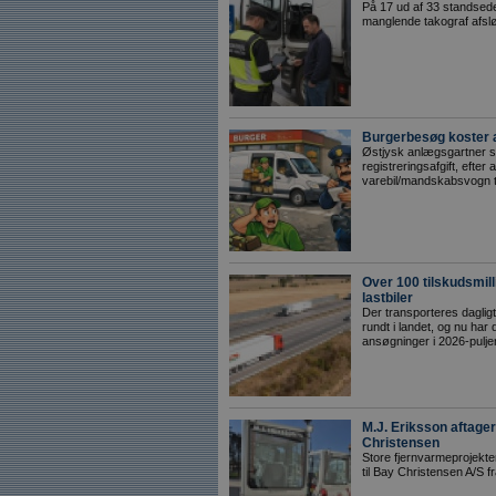
På 17 ud af 33 standsed
manglende takograf afslø
Burgerbesøg koster 
Østjysk anlægsgartner sk
registreringsafgift, efte
varebil/mandskabsvogn ti
Over 100 tilskudsmil
lastbiler
Der transporteres dagli
rundt i landet, og nu har
ansøgninger i 2026-puljen
M.J. Eriksson aftage
Christensen
Store fjernvarmeprojekte
til Bay Christensen A/S f