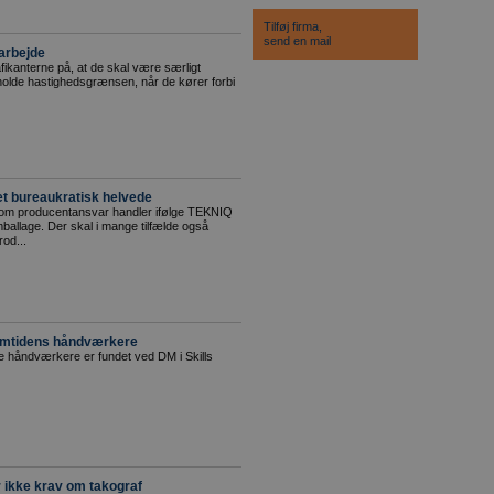
Tilføj firma,
send en mail
jarbejde
afikanterne på, at de skal være særligt
de hastighedsgrænsen, når de kører forbi
t bureaukratisk helvede
 om producentansvar handler ifølge TEKNIQ
ballage. Der skal i mange tilfælde også
rod...
remtidens håndværkere
 håndværkere er fundet ved DM i Skills
ikke krav om takograf