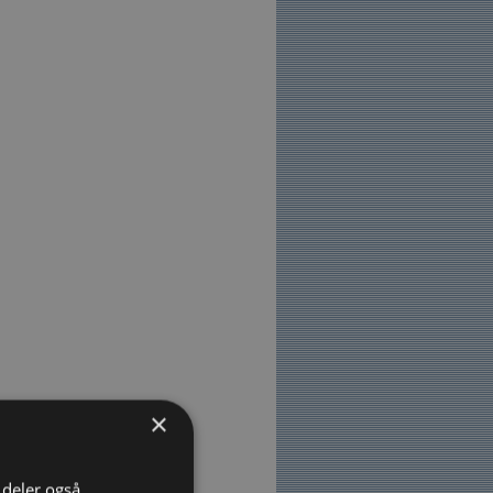
×
i deler også