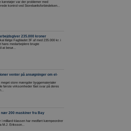
e køretøjer var der problemer med
rede kontrol ved Storebæltsforbindelsen...
arbejdsgiver 235.000 kroner
al ifølge Fagbladet 3F af med 235.000 kr. i
r at hans medarbejdere brugte
l at besø...
lioner venter på ansøgninger om el-
gt meget store mængder byggematerialer
 de første virksomheder fået svar på deres
...
r nær 200 maskiner fra Bay
r i milliard-klassen har medført kæmpeordrer
ra M.J. Eriksson...