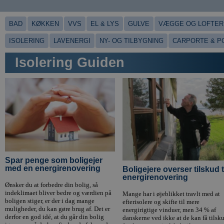
BAD
KØKKEN
VVS
EL & LYS
GULVE
VÆGGE OG LOFTER
ISOLERING
LAVENERGI
NY- OG TILBYGNING
CARPORTE & P
Isolering Guiden
Spar penge som boligejer
med en energirenovering
Boligejere overser tilskud t
energirenovering
Ønsker du at forbedre din bolig, så
indeklimaet bliver bedre og værdien på
Mange har i øjeblikket travlt med at
boligen stiger, er der i dag mange
efterisolere og skifte til mere
muligheder, du kan gøre brug af. Det er
energirigtige vinduer, men 34 % af
derfor en god idé, at du går din bolig
danskerne ved ikke at de kan få tilsk