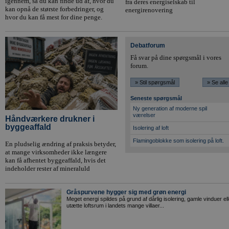
igennem, så du kan finde ud af, hvor du
fra deres energiselskab til
kan opnå de største forbedringer, og
energirenovering
hvor du kan få mest for dine penge.
Debatforum
Få svar på dine spørgsmål i vores
forum.
» Stil spørgsmål
» Se alle
Seneste spørgsmål
Ny generation af moderne spil
værelser
Håndværkere drukner i
byggeaffald
Isolering af loft
Flamingoblokke som isolering på loft.
En pludselig ændring af praksis betyder,
at mange virksomheder ikke længere
kan få afhentet byggeaffald, hvis det
indeholder rester af mineraluld
Gråspurvene hygger sig med grøn energi
Meget energi spildes på grund af dårlig isolering, gamle vinduer ell
utætte loftsrum i landets mange villaer...