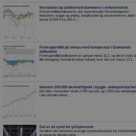
Nervøsitet og usikkerhed dominerer i erhvervslivet
Erhvervstillidsindikatoren, der sammenvejer forventningerne i
industrien, bygge og anlæg, detailhandel og serviceerhverv, faldt i
januar til 104,0 fra 105,4 i ...
Forbrugertillid på niveau med temperatur i Grønlands
indlandsis
Forbrugertillidsindikatoren er i januar minus 11,7, og det er trods a
lille fremgang i forhold til sidste måned, hvor den var minus 13,1...
Næsten 200.000 beskæftigede i bygge- anlægsbranche
Der blev i november skabt 2.700 nye job, og 2.900 nye arbejdspl
i den private sektor...
Det er så synd for gråspurvene
Nu bliver det nemmere at bruge overskudsvarme fra virksomheder
at opvarme danske hjem ...