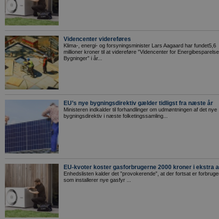
Videncenter videreføres
Klima-, energi- og forsyningsminister Lars Aagaard har fundet5,6
millioner kroner til at videreføre ”Videncenter for Energibesparelser
Bygninger” i år...
EU’s nye bygningsdirektiv gælder tidligst fra næste år
Ministeren indkalder til forhandlinger om udmøntningen af det nye
bygningsdirektiv i næste folketingssamling...
EU-kvoter koster gasforbrugerne 2000 kroner i ekstra af
Enhedslisten kalder det ”provokerende”, at der fortsat er forbruge
som installerer nye gasfyr ...