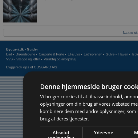
Næste sid
Byggeri.dk - Guider
Bad
•
Brændeovne
•
Carporte & Porte
•
El & Lys
•
Entreprenør
•
Gulve
•
Haven
•
Isol
VVS
•
Vægge og lofter
•
Værktøj og arbejdstøj
Byggeri.dk
ejes of
ODSGARD A/S
Denne hjemmeside bruger cook
Vi bruger cookies til at tilpasse indhold, annonc
oplysninger om din brug af vores websted me
kombinere dem med andre oplysninger, som du
brug af deres tjenester.
Absolut
Ydeevne
M
nødvendige