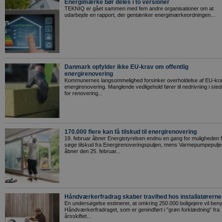
Energimærke bør deles i to versioner
TEKNIQ er gået sammen med fem andre organisationer om at
udarbejde en rapport, der gentænker energimærkeordningen...
Danmark opfylder ikke EU-krav om offentlig
energirenovering
Kommunernes langsommelighed forsinker overholdelse af EU-krav
energirenovering. Manglende vedligehold fører til nedrivning i sted
for renovering...
170.000 flere kan få tilskud til energirenovering
19. februar åbner Energistyrelsen endnu en gang for muligheden f
søge tilskud fra Energirenoveringspuljen, mens Varmepumpepulje
åbner den 25. februar...
Håndværkerfradrag skaber travlhed hos installatørerne
En undersøgelse estimerer, at omkring 250.000 boligejere vil beny
Håndværkerfradraget, som er genindført i ”grøn forklædning” fra
årsskiftet...