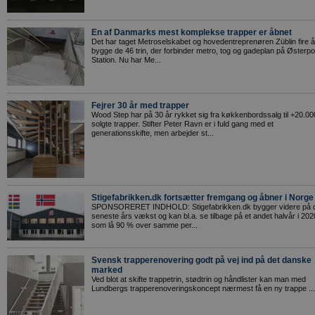
En af Danmarks mest komplekse trapper er åbnet
Det har taget Metroselskabet og hovedentreprenøren Züblin fire å
bygge de 46 trin, der forbinder metro, tog og gadeplan på Østerpo
Station. Nu har Me...
Fejrer 30 år med trapper
Wood Step har på 30 år rykket sig fra køkkenbordssalg til +20.00
solgte trapper. Stifter Peter Ravn er i fuld gang med et
generationsskifte, men arbejder st...
Stigefabrikken.dk fortsætter fremgang og åbner i Norge
SPONSORERET INDHOLD: Stigefabrikken.dk bygger videre på 
seneste års vækst og kan bl.a. se tilbage på et andet halvår i 202
som lå 90 % over samme per...
Svensk trapperenovering godt på vej ind på det danske
marked
Ved blot at skifte trappetrin, stødtrin og håndlister kan man med
Lundbergs trapperenoveringskoncept nærmest få en ny trappe ...