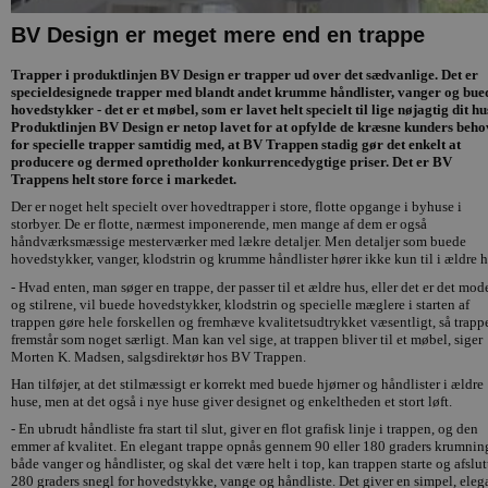
BV Design er meget mere end en trappe
Trapper i produktlinjen BV Design er trapper ud over det sædvanlige. Det er
specieldesignede trapper med blandt andet krumme håndlister, vanger og bue
hovedstykker - det er et møbel, som er lavet helt specielt til lige nøjagtig dit hu
Produktlinjen BV Design er netop lavet for at opfylde de kræsne kunders beho
for specielle trapper samtidig med, at BV Trappen stadig gør det enkelt at
producere og dermed opretholder konkurrencedygtige priser. Det er BV
Trappens helt store force i markedet.
Der er noget helt specielt over hovedtrapper i store, flotte opgange i byhuse i
storbyer. De er flotte, nærmest imponerende, men mange af dem er også
håndværksmæssige mesterværker med lækre detaljer. Men detaljer som buede
hovedstykker, vanger, klodstrin og krumme håndlister hører ikke kun til i ældre h
- Hvad enten, man søger en trappe, der passer til et ældre hus, eller det er det mod
og stilrene, vil buede hovedstykker, klodstrin og specielle mæglere i starten af
trappen gøre hele forskellen og fremhæve kvalitetsudtrykket væsentligt, så trapp
fremstår som noget særligt. Man kan vel sige, at trappen bliver til et møbel, siger
Morten K. Madsen, salgsdirektør hos BV Trappen.
Han tilføjer, at det stilmæssigt er korrekt med buede hjørner og håndlister i ældre
huse, men at det også i nye huse giver designet og enkeltheden et stort løft.
- En ubrudt håndliste fra start til slut, giver en flot grafisk linje i trappen, og den
emmer af kvalitet. En elegant trappe opnås gennem 90 eller 180 graders krumning
både vanger og håndlister, og skal det være helt i top, kan trappen starte og afslut
280 graders snegl for hovedstykke, vange og håndliste. Det giver en simpel, eleg