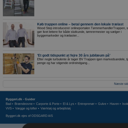
Køb trappen online – betal gennem den lokale trælast
Wood Step introducerer onlineportalen TømmerhandlerTrappen,
gør livet lettere for både slutkunde, tømrermester og sælger i
byggemarkeder og trælaster...
’Et godt tidspunkt at fejre 30 års jubilæum på’
Efter nogle turbulente år tager BV Trappen igen markedsandele, t
penge og har stigende ordreindgang...
Næste sid
Byggeri.dk - Guider
Bad
•
Brændeovne
•
Carporte & Porte
•
El & Lys
•
Entreprenør
•
Gulve
•
Haven
•
Isol
VVS
•
Vægge og lofter
•
Værktøj og arbejdstøj
Byggeri.dk
ejes of
ODSGARD A/S