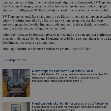
trappe, som man aldrig bliver træt af at se på, siger Janus Damgaard, BV Trappens
Key Account Manager, der er med til at implementere den nye produktlinje på
Sjælland, og tilføjer, at BV Design-linjen er med til at give trappen et ekstra løft.
BV Trappen kan også lave både stødtrin og klodstrin, som giver trappen et særlig
udtryk. Stødtrin hører til på de fleste klassiske trapper, og hvis der skal være
opbevaring, garderobe eller lignende under trappen, er det praktisk med stødtrin
samtidig lukker trappen af og giver et rent look.
Individuelt tilpassede klodstrin giver en fornemmelse af en trappe, der er tilpasse
specielt til det pågældende rum. Klodstrin laves både i åben og lukket form og k
kombineres med snegle og krumninger.
Stød- og klodstrin kender man desuden fra produktlinjen BV Flexi.
Bliv inspireret her
Rulletrapperne i Metroen skal holde 20 år til
Metroselskabet er i fuld gang med at totalrenovere samtlige 60
rulletrapper på metrostationerne på M1- og M2-linjen, så
passagererne fortsat kan komme nemt o...
Handicappede skal betale for andres brug af døråbner
Handicappede skal betale for reparation og vedligeholdelse af
automatisk døråbner i etagebyggeri...