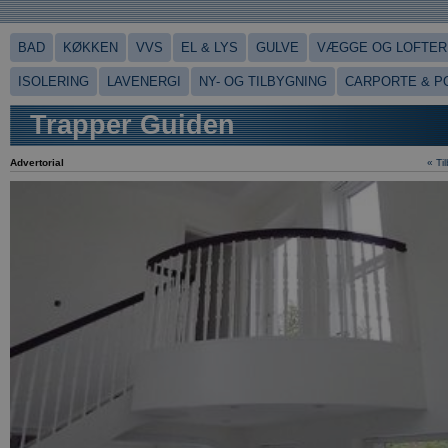
BAD
KØKKEN
VVS
EL & LYS
GULVE
VÆGGE OG LOFTER
ISOLERING
LAVENERGI
NY- OG TILBYGNING
CARPORTE & P
Trapper Guiden
Advertorial
« Ti