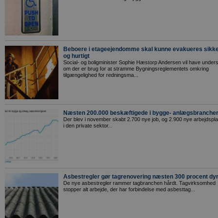
Beboere i etageejendomme skal kunne evakueres sikke
og hurtigt
Social- og boligminister Sophie Hæstorp Andersen vil have under
om der er brug for at stramme Bygningsreglementets omkring
tilgængelighed for redningsma...
Næsten 200.000 beskæftigede i bygge- anlægsbranche
Der blev i november skabt 2.700 nye job, og 2.900 nye arbejdspl
i den private sektor...
Asbestregler gør tagrenovering næsten 300 procent dy
De nye asbestregler rammer tagbranchen hårdt. Tagvirksomhed
stopper alt arbejde, der har forbindelse med asbesttag...