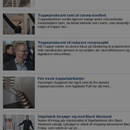
Trappeproducent ramt af corona-travlhed
Trappefabrikken sendte ligesom mange andre virksomheder
medarbejdere hjem, da landet lukkede ned i marts, men pludselig 
salget af trapper fart ...
Trappeproducent vil reducere resursespild
HB Trapper sætter nu ekstra fokus på håndtering af projektordrer
hele værdikæden gennem et nyt projekt, der skal effektivisere og
digitalisere virksomhed...
Fire travle trappefabrikanter
Opsvinget i byggeriet har også ramt de fire danske
trappeproducenter, som fagbladet Puff har talt med...
Stigefabrik forsøger sig med Black Weekend
Natten til fredag går startskuddet til Stigefabrikken.dks Black
Weekend-udsalg. Udsalget er affødt af shopping-fænomenet Blac
Friday, som sidste år var en ...